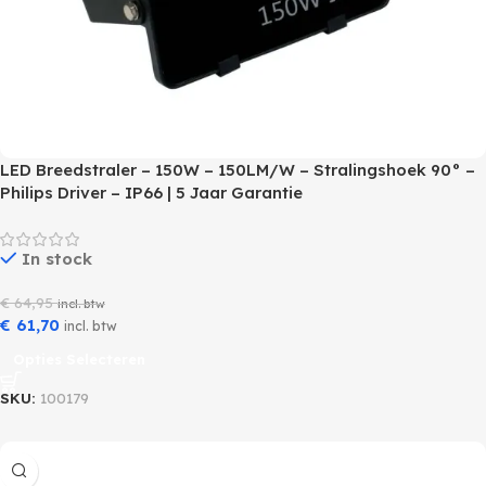
LED Breedstraler – 150W – 150LM/W – Stralingshoek 90° –
Philips Driver – IP66 | 5 Jaar Garantie
In stock
€
64,95
incl. btw
€
61,70
incl. btw
Opties Selecteren
SKU:
100179