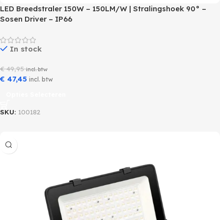
LED Breedstraler 150W – 150LM/W | Stralingshoek 90° –
Sosen Driver – IP66
In stock
€
49,95
incl. btw
€
47,45
incl. btw
Opties Selecteren
SKU:
100182