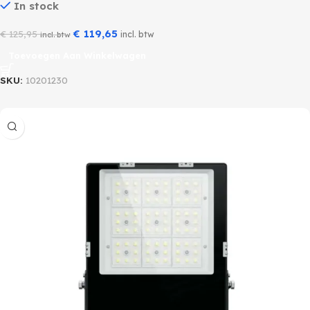
In stock
€
119,65
€
125,95
incl. btw
incl. btw
Toevoegen Aan Winkelwagen
SKU:
10201230