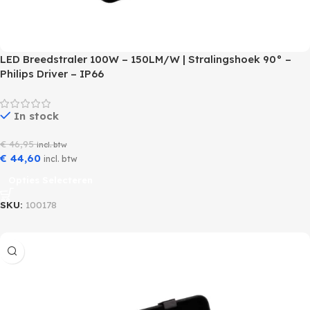
LED Breedstraler 100W – 150LM/W | Stralingshoek 90° –
Philips Driver – IP66
In stock
€
46,95
incl. btw
€
44,60
incl. btw
Opties Selecteren
SKU:
100178