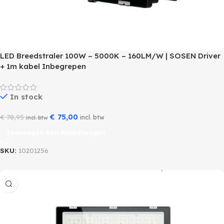
LED Breedstraler 100W – 5000K – 160LM/W | SOSEN Driver
+ 1m kabel Inbegrepen
In stock
€
75,00
€
78,95
incl. btw
incl. btw
Toevoegen Aan Winkelwagen
SKU:
10201256