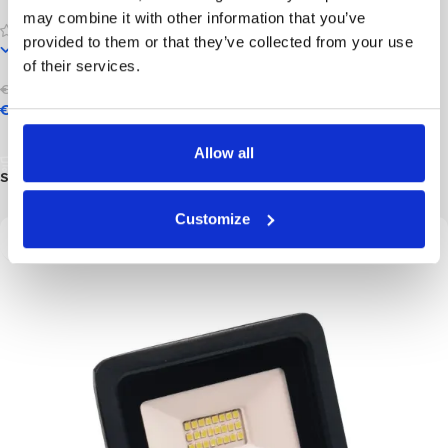
may combine it with other information that you’ve
provided to them or that they’ve collected from your use
In stock
of their services.
€
10,95
incl. btw
€
10,40
incl. btw
Opties Selecteren
Allow all
SKU:
100177
Customize