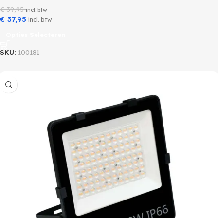
€
39,95
incl. btw
€
37,95
incl. btw
Opties Selecteren
SKU:
100181