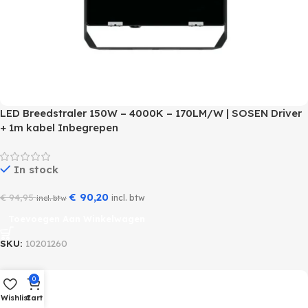
LED Breedstraler 150W – 4000K – 170LM/W | SOSEN Driver
+ 1m kabel Inbegrepen
In stock
€
90,20
€
94,95
incl. btw
incl. btw
Toevoegen Aan Winkelwagen
SKU:
10201260
0
Wishlist
Cart