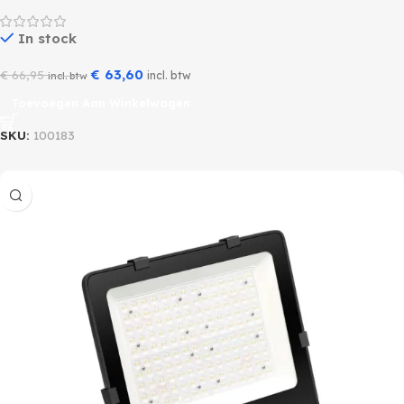
In stock
€
63,60
€
66,95
incl. btw
incl. btw
Toevoegen Aan Winkelwagen
SKU:
100183