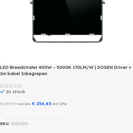
LED Breedstraler 400W – 5000K 170LM/W | SOSEN Driver +
1m kabel Inbegrepen
In stock
€
256,45
€
269,95
incl. btw
incl. btw
Toevoegen Aan Winkelwagen
SKU:
10201251