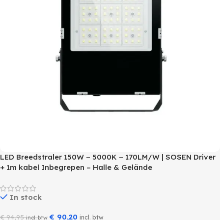
LED Breedstraler 150W – 5000K – 170LM/W | SOSEN Driver
+ 1m kabel Inbegrepen – Halle & Gelände
In stock
€
90,20
€
94,95
incl. btw
incl. btw