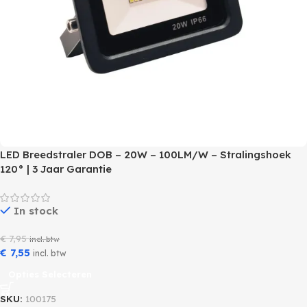
LED Breedstraler DOB – 20W – 100LM/W – Stralingshoek
120° | 3 Jaar Garantie
In stock
€
7,95
incl. btw
€
7,55
incl. btw
Opties Selecteren
SKU:
100175