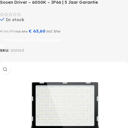
Sosen Driver – 6000K – IP66 | 5 Jaar Garantie
In stock
€
63,60
€
66,95
incl. btw
incl. btw
Toevoegen Aan Winkelwagen
SKU:
100563