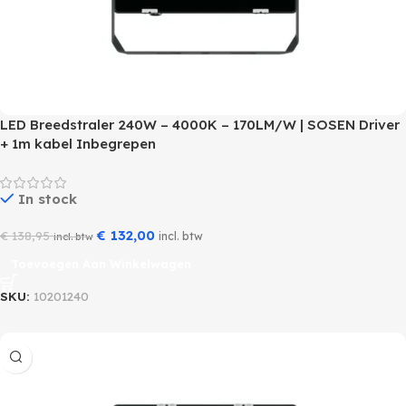
LED Breedstraler 240W – 4000K – 170LM/W | SOSEN Driver
+ 1m kabel Inbegrepen
In stock
€
132,00
€
138,95
incl. btw
incl. btw
Toevoegen Aan Winkelwagen
SKU:
10201240