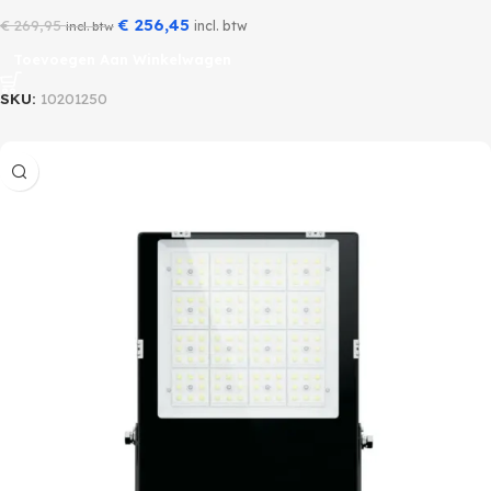
€
256,45
€
269,95
incl. btw
incl. btw
Toevoegen Aan Winkelwagen
SKU:
10201250