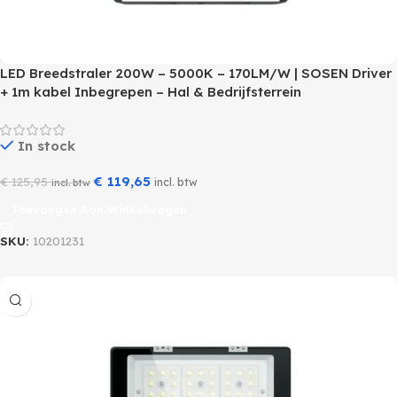
LED Breedstraler 200W – 5000K – 170LM/W | SOSEN Driver
+ 1m kabel Inbegrepen – Hal & Bedrijfsterrein
In stock
€
119,65
€
125,95
incl. btw
incl. btw
Toevoegen Aan Winkelwagen
SKU:
10201231