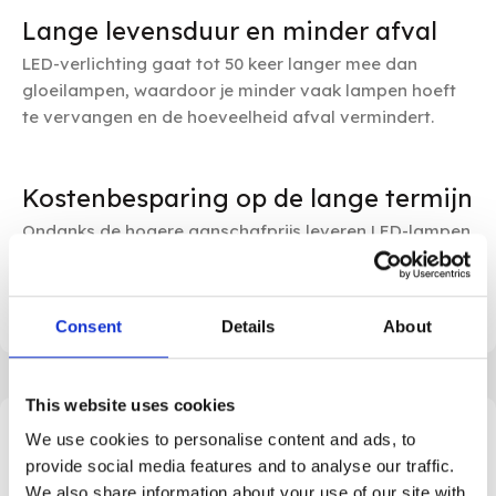
Lange levensduur en minder afval
LED-verlichting gaat tot 50 keer langer mee dan
gloeilampen, waardoor je minder vaak lampen hoeft
te vervangen en de hoeveelheid afval vermindert.
Kostenbesparing op de lange termijn
Ondanks de hogere aanschafprijs leveren LED-lampen
aanzienlijke besparingen op energiekosten op, dankzij
hun lage energieverbruik en lange levensduur.
Consent
Details
About
This website uses cookies
Waarom kiezen voor een relighting met led
We use cookies to personalise content and ads, to
verlichting?
provide social media features and to analyse our traffic.
Door het updaten van jouw verouderde
We also share information about your use of our site with