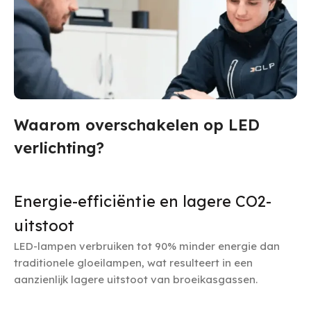
Waarom overschakelen op LED
3650
Dilsen-Stokkem
verlichting?
Bekaertlaan 6, België
Energie-efficiëntie en lagere CO2-
uitstoot
LED-lampen verbruiken tot 90% minder energie dan
traditionele gloeilampen, wat resulteert in een
aanzienlijk lagere uitstoot van broeikasgassen.