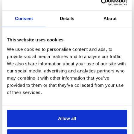
AANTAL
Per Stuk
Consent
Details
About
WATTAGE
150 Watt
This website uses cookies
VERVANGT (WATTAGE)
We use cookies to personalise content and ads, to
750 Watt
provide social media features and to analyse our traffic.
We also share information about your use of our site with
our social media, advertising and analytics partners who
LICHTOPBRENGST
22.500 Lumen
may combine it with other information that you’ve
provided to them or that they’ve collected from your use
of their services.
LUMEN PER WATT
150lm/w
KLEURTEMPERATUUR
4000K
Allow all