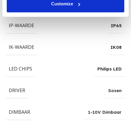
STRALINGSHOEK
Customize
120°
IP-WAARDE
IP65
IK-WAARDE
IK08
LED CHIPS
Philips LED
DRIVER
Sosen
DIMBAAR
1-10V Dimbaar