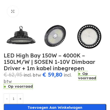
Click to enlarge
LED High Bay 150W – 4000K –
150LM/W | SOSEN 1-10V Dimbaar
Driver + 1m kabel inbegrepen
€
62,95
€
59,80
Op
incl. btw
incl.
voorraad
btw
Op voorraad
Toevoegen Aan Winkelwagen