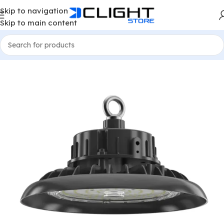
Skip to navigation
Skip to main content
e
LED High Bays
LED UFO High Bays
LED High Bay Active