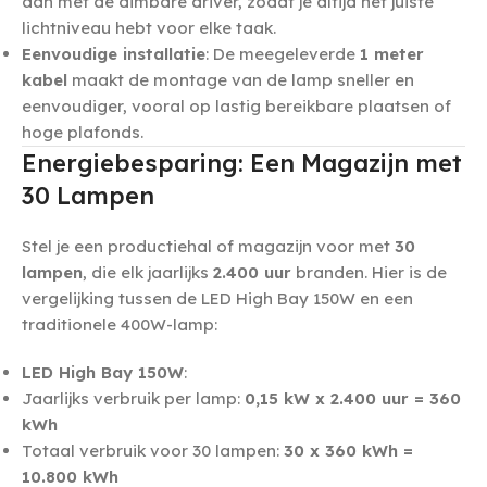
aan met de dimbare driver, zodat je altijd het juiste
lichtniveau hebt voor elke taak.
Eenvoudige installatie
: De meegeleverde
1 meter
kabel
maakt de montage van de lamp sneller en
eenvoudiger, vooral op lastig bereikbare plaatsen of
hoge plafonds.
Energiebesparing: Een Magazijn met
30 Lampen
Stel je een productiehal of magazijn voor met
30
lampen
, die elk jaarlijks
2.400 uur
branden. Hier is de
vergelijking tussen de LED High Bay 150W en een
traditionele 400W-lamp:
LED High Bay 150W
:
Jaarlijks verbruik per lamp:
0,15 kW x 2.400 uur = 360
kWh
Totaal verbruik voor 30 lampen:
30 x 360 kWh =
10.800 kWh