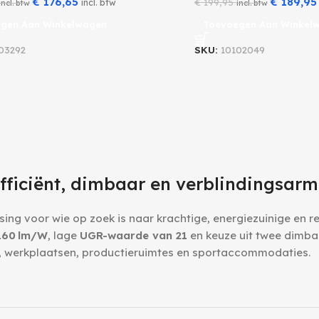
€
176,65
€
189,95
€
199,95
incl. btw
incl. btw
incl. btw
gen Aan Winkelwagen
Toevoegen Aan Winkel
03292
SKU:
10102049
fficiënt, dimbaar en verblindingsarm
sing voor wie op zoek is naar krachtige, energiezuinige en r
 160 lm/W
, lage
UGR-waarde van 21
en keuze uit twee dimbar
, werkplaatsen, productieruimtes en sportaccommodaties.