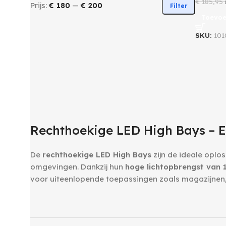
€
185,95
Prijs:
€ 180
—
€ 200
Filter
Toevoe
SKU:
101
‎ ‎ ‎
Rechthoekige LED High Bays – E
De
rechthoekige LED High Bays
zijn de ideale oplos
omgevingen. Dankzij hun
hoge lichtopbrengst van
voor uiteenlopende toepassingen zoals magazijnen
‎ ‎ ‎
‎ ‎ ‎