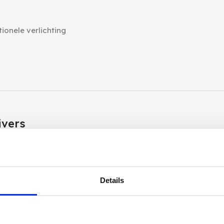
ionele verlichting
ivers
e professionele dimbare driveropties:
Details
mogelijk