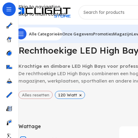
Skip to navigation
Skip to main content
Alle Categorieën
Onze Gegevens
Promoties
Magazijn
Le
Home
LED High Bays
Rechthoekige LED High Bays
T
Rechthoekige LED High Ba
Krachtige en dimbare LED High Bays voor profess
De rechthoekige LED High Bays combineren een hoge
magazijnen, werkplaatsen, sporthallen en andere in
×
Alles resetten
120 Watt
Wattage