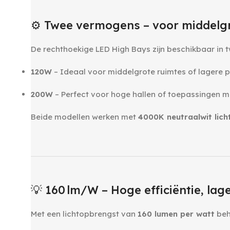
⚙️ Twee vermogens – voor middelgr
De rechthoekige LED High Bays zijn beschikbaar in t
120W
– Ideaal voor middelgrote ruimtes of lagere 
200W
– Perfect voor hoge hallen of toepassingen m
Beide modellen werken met
4000K neutraalwit lich
‎ ‎
‎ ‎
💡 160 lm/W – Hoge efficiëntie, la
Met een lichtopbrengst van
160 lumen per watt
beh