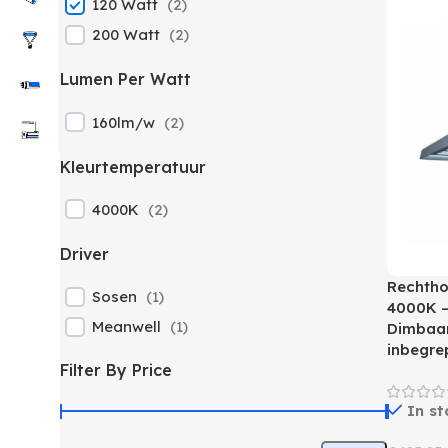
120 Watt
(
2
)
200 Watt
(
2
)
Lumen Per Watt
160lm/w
(
2
)
Kleurtemperatuur
4000K
(
2
)
Driver
Rechtho
Sosen
(
1
)
4000K –
Meanwell
(
1
)
Dimbaar
inbegre
Filter By Price
In st