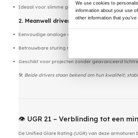
We use cookies to personalis
Ideaal voor slimme gebouwen of geautomatiseerd
information about your use of
other information that you’ve
2.
Meanwell driver (0–10V dimbaar)
Eenvoudige analoge dimoptie
Betrouwbare sturing met externe 0–10V dimmer
Geschikt voor projecten zonder geavanceerd licht
🛠
Beide drivers staan bekend om hun kwaliteit, stabil
‎ ‎
‎ ‎
👁️ UGR 21 – Verblinding tot een m
De Unified Glare Rating (UGR) van deze armaturen 