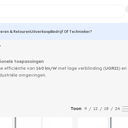
veren & Retouren
Uitverkoop
Bedrijf Of Technieker?
oont alle 2 resultaten
y
ionele toepassingen
 efficiëntie van
160 lm/W
met lage verblinding (
UGR21
) en
dustriële omgevingen.
9
12
18
24