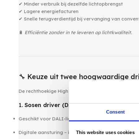
✔ Minder verbruik bij dezelfde lichtopbrengst
✔ Lagere energiefacturen
✔ Snelle terugverdientijd bij vervanging van convent
🔋
Efficiëntie zonder in te leveren op lichtkwaliteit.
‎ ‎
‎ ‎
🔧 Keuze uit twee hoogwaardige dr
De rechthoekige High Bays zijn verkrijgbaar met twe
1.
Sosen driver (DALI-dimbaar)
Consent
Geschikt voor DALI-lichtmanagementsystemen
Digitale aansturing – individuele of groepsregeling 
This website uses cookies