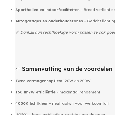
Sporthallen en indoorfaciliteiten
– Breed verlichte 
Autogarages en onderhoudszones
– Gericht licht 
📏
Dankzij hun rechthoekige vorm passen ze ook goed
‎ ‎
‎ ‎
✅ Samenvatting van de voordelen
Twee vermogensopties:
120W en 200W
160 lm/W efficiëntie
– maximaal rendement
4000K lichtkleur
– neutraalwit voor werkcomfort
UGR21
– lage verblinding, prettig voor de ogen