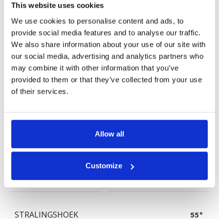
This website uses cookies
We use cookies to personalise content and ads, to
provide social media features and to analyse our traffic.
HOOGTE
19MM
We also share information about your use of our site with
our social media, advertising and analytics partners who
may combine it with other information that you’ve
WATTAGE
24 Watt
provided to them or that they’ve collected from your use
of their services.
LICHTOPBRENGST
1.920 Lumen
Allow all
LUMEN PER WATT
80lm/w
Customize
KLEURTEMPERATUUR
3000K
,
4000K
,
6000K
STRALINGSHOEK
55°