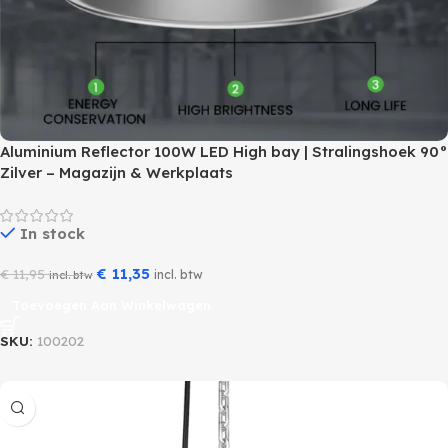
Aluminium Reflector 100W LED High bay | Stralingshoek 90°
Zilver – Magazijn & Werkplaats
In stock
€
11,35
€
11,95
incl. btw
incl. btw
Toevoegen Aan Winkelwagen
SKU:
100202