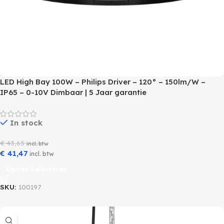
LED High Bay 100W – Philips Driver – 120° – 150lm/W –
IP65 – 0-10V Dimbaar | 5 Jaar garantie
In stock
€
43,65
incl. btw
€
41,47
incl. btw
Opties Selecteren
SKU:
100197