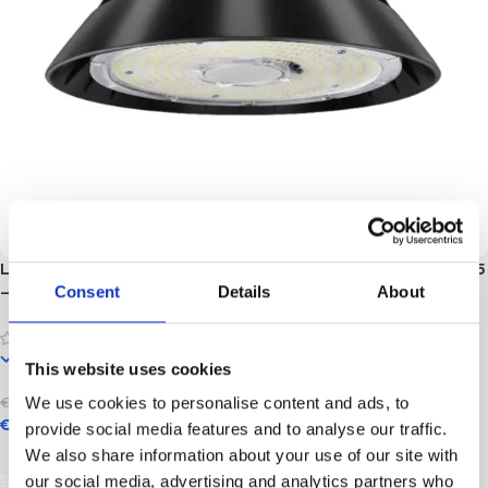
LED High Bay 150W – Sosen Driver – 120° – 190lm/W – IP65
– 0-10V Dimbaar | 5 Jaar garantie
Consent
Details
About
In stock
This website uses cookies
€
81,89
We use cookies to personalise content and ads, to
incl. btw
€
77,80
incl. btw
provide social media features and to analyse our traffic.
We also share information about your use of our site with
Opties Selecteren
our social media, advertising and analytics partners who