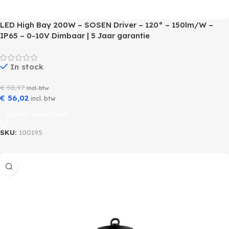
LED High Bay 200W – SOSEN Driver – 120° – 150lm/W –
IP65 – 0-10V Dimbaar | 5 Jaar garantie
In stock
€
58,97
incl. btw
€
56,02
incl. btw
Opties Selecteren
SKU:
100195