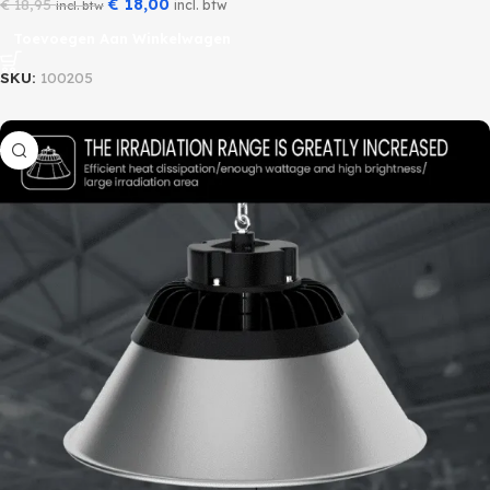
€
18,00
€
18,95
incl. btw
incl. btw
Toevoegen Aan Winkelwagen
SKU:
100205