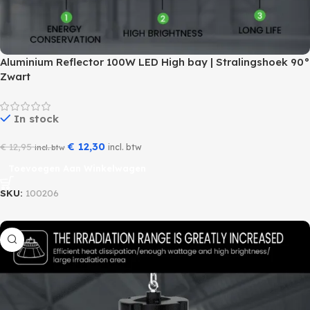
Aluminium Reflector 100W LED High bay | Stralingshoek 90°
Zwart
In stock
€
12,30
€
12,95
incl. btw
incl. btw
Toevoegen Aan Winkelwagen
SKU:
100206