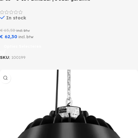
In stock
€
65,58
incl. btw
€
62,30
incl. btw
Opties Selecteren
SKU:
100199