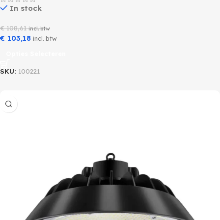
In stock
€
108,61
incl. btw
€
103,18
incl. btw
Opties Selecteren
SKU:
100221