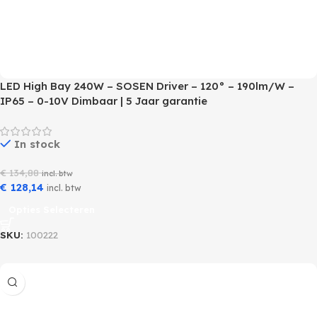
LED High Bay 240W – SOSEN Driver – 120° – 190lm/W –
IP65 – 0-10V Dimbaar | 5 Jaar garantie
In stock
€
134,88
incl. btw
€
128,14
incl. btw
Opties Selecteren
SKU:
100222