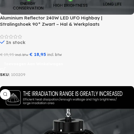
Aluminium Reflector 240W LED UFO Highbay |
Stralingshoek 90° Zwart – Hal & Werkplaats
In stock
€
18,95
€
19,95
incl. btw
incl. btw
Toevoegen Aan Winkelwagen
SKU:
100209