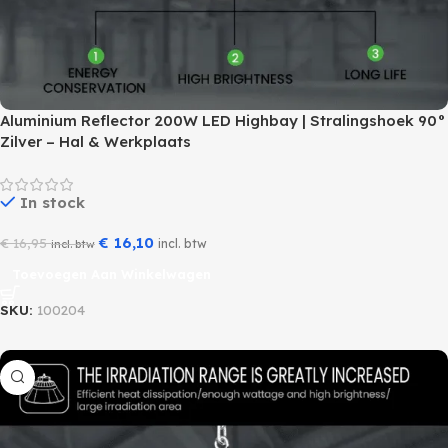
Aluminium Reflector 200W LED Highbay | Stralingshoek 90°
Zilver – Hal & Werkplaats
In stock
€
16,10
€
16,95
incl. btw
incl. btw
Toevoegen Aan Winkelwagen
SKU:
100204