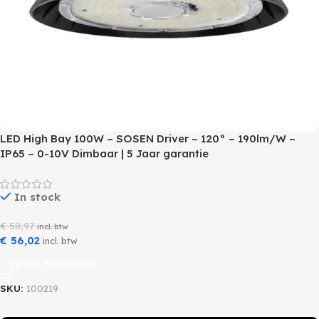
LED High Bay 100W – SOSEN Driver – 120° – 190lm/W –
IP65 – 0-10V Dimbaar | 5 Jaar garantie
In stock
€
58,97
incl. btw
€
56,02
incl. btw
Opties Selecteren
SKU:
100219