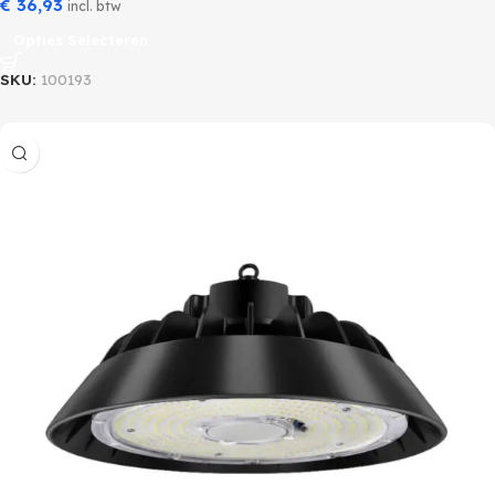
€
36,93
incl. btw
Opties Selecteren
SKU:
100193