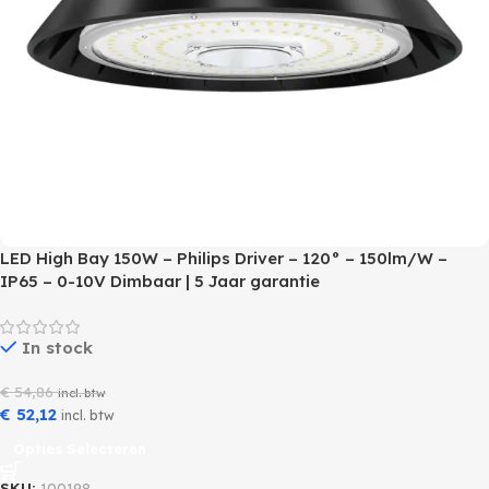
LED High Bay 150W – Philips Driver – 120° – 150lm/W –
IP65 – 0-10V Dimbaar | 5 Jaar garantie
In stock
€
54,86
incl. btw
€
52,12
incl. btw
Opties Selecteren
SKU:
100198