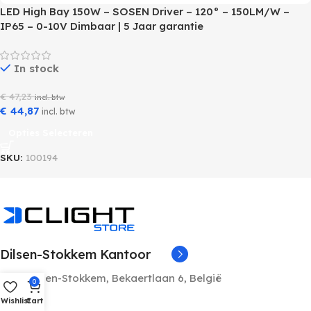
LED High Bay 150W – SOSEN Driver – 120° – 150LM/W –
IP65 – 0-10V Dimbaar | 5 Jaar garantie
In stock
€
47,23
incl. btw
€
44,87
incl. btw
Opties Selecteren
SKU:
100194
Dilsen-Stokkem Kantoor
3650 Dilsen-Stokkem, Bekaertlaan 6, België
0
Wishlist
Cart