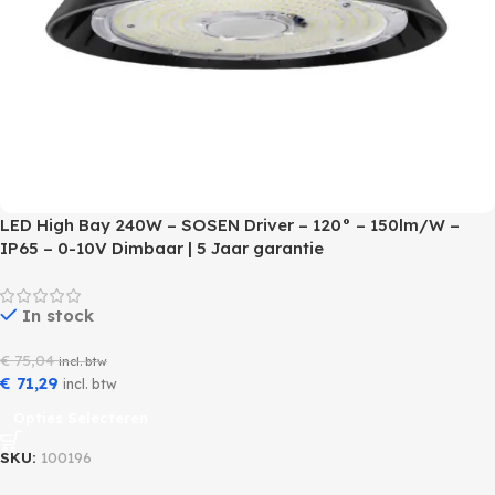
LED High Bay 240W – SOSEN Driver – 120° – 150lm/W –
IP65 – 0-10V Dimbaar | 5 Jaar garantie
In stock
€
75,04
incl. btw
€
71,29
incl. btw
Opties Selecteren
SKU:
100196