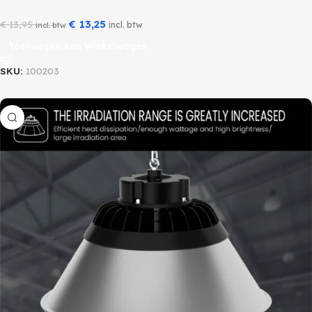
€
13,25
€
13,95
incl. btw
incl. btw
Toevoegen Aan Winkelwagen
SKU:
100203